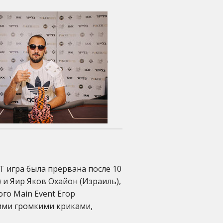
T игра была прервана после 10
 и Яир Яков Охайон (Израиль),
го Main Event Егор
оими громкими криками,