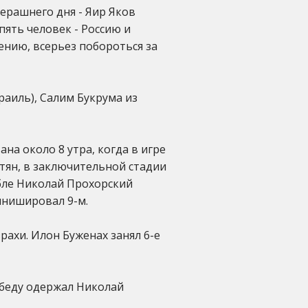
ерашнего дня - Яир Яков
 пять человек - Россию и
ению, всерьез побороться за
аиль), Салим Букрума из
на около 8 утра, когда в игре
тян, в заключительной стадии
ббле Николай Прохорский
инишировал 9-м.
ахи. Илон Буженах занял 6-е
обеду одержал Николай