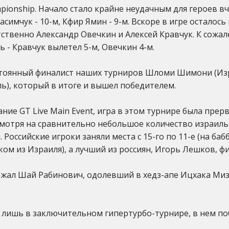
pionship. Начало стало крайне неудачным для героев вч
симчук - 10-м, Кфир Ямин - 9-м. Вскоре в игре осталось
ственно Александр Овечкин и Алексей Кравчук. К сожал
ь - Кравчук вылетел 5-м, Овечкин 4-м.
стоянный финалист наших турниров Шломи Шимони (Изр
ь), который в итоге и вышел победителем.
ие GT Live Main Event, игра в этом турнире была прерва
смотря на сравнительно небольшое количество израиль
Российские игроки заняли места с 15-го по 11-е (на ба
ом из Израиля), а лучший из россиян, Игорь Лешков, ф
ржал Шай Рабинович, одолевший в хедз-апе Ицхака Мизр
ш лишь в заключительном гипертурбо-турнире, в нем п