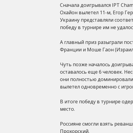
Сначала доигрывался IPT Cham
Охайон вылетел 11-м, Егор Гера
Украину представляли соответ
победу в турнире им не удалос
А главный приз разыграли по
Франции и Моше Гаон (Израил
Чуть позже началось доигрыван
оставалось еще 6 человек. Не
они полностью доминировали. 
вылетел одновременно с игрок
В итоге победу в турнире оде
место.
Россияне смогли взять реван
Прохорский.