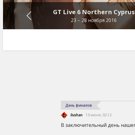
tival
GT Live 6 Northern Cyprus
 2016
23 – 28 ноября 2016
День финалов
ilushan
19 июня, 02:12
В заключительный день нашего