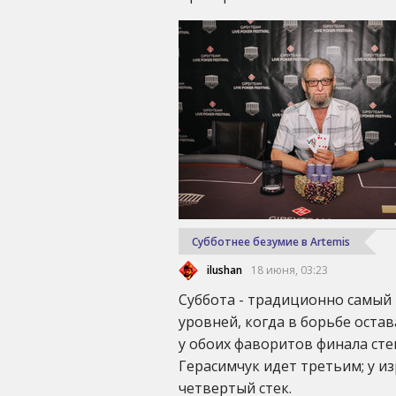
Субботнее безумие в Artemis
ilushan
18 июня, 03:23
Суббота - традиционно самый 
уровней, когда в борьбе остав
у обоих фаворитов финала сте
Герасимчук идет третьим; у 
четвертый стек.