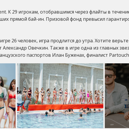
Event. К 29 игрокам, отобравшимся через флайты в течен
сших прямой бай-ин. Призовой фонд превысил гарантир
игре 26 человек, игра продлится до утра. Хотите верьте 
т Александр Овечкин. Также в игре одна из главных зве
анцузского паспортов Илан Буженах, финалист Partouche