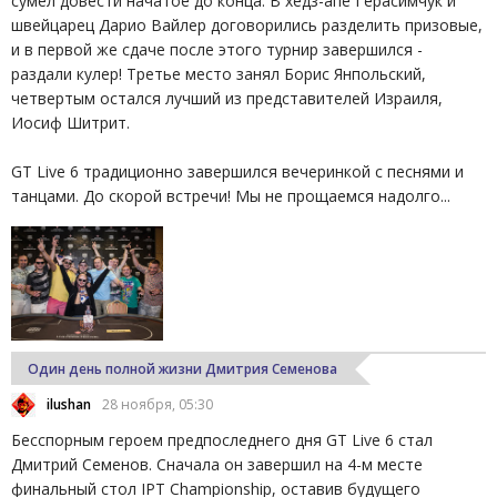
сумел довести начатое до конца. В хедз-апе Герасимчук и
швейцарец Дарио Вайлер договорились разделить призовые,
и в первой же сдаче после этого турнир завершился -
раздали кулер! Третье место занял Борис Янпольский,
четвертым остался лучший из представителей Израиля,
Иосиф Шитрит.
GT Live 6 традиционно завершился вечеринкой с песнями и
танцами. До скорой встречи! Мы не прощаемся надолго...
Один день полной жизни Дмитрия Семенова
ilushan
28 ноября, 05:30
Бесспорным героем предпоследнего дня GT Live 6 стал
Дмитрий Семенов. Сначала он завершил на 4-м месте
финальный стол IPT Championship, оставив будущего