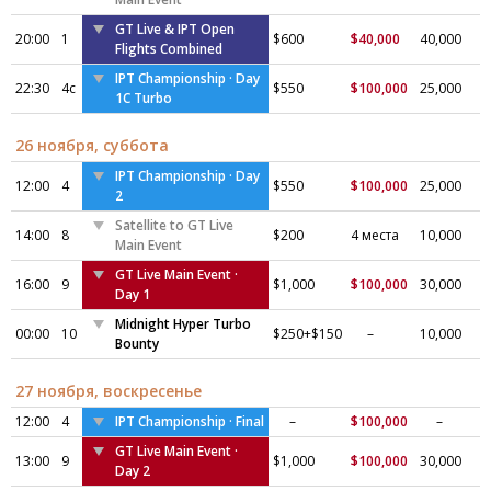
GT Live & IPT Open
20:00
1
$600
$40,000
40,000
Flights Combined
IPT Championship · Day
22:30
4c
$550
$100,000
25,000
1C Turbo
26 ноября, суббота
IPT Championship · Day
12:00
4
$550
$100,000
25,000
2
Satellite to GT Live
14:00
8
$200
4 места
10,000
Main Event
GT Live Main Event ·
16:00
9
$1,000
$100,000
30,000
Day 1
Midnight Hyper Turbo
00:00
10
$250+$150
–
10,000
Bounty
27 ноября, воскресенье
12:00
4
IPT Championship · Final
–
$100,000
–
GT Live Main Event ·
13:00
9
$1,000
$100,000
30,000
Day 2