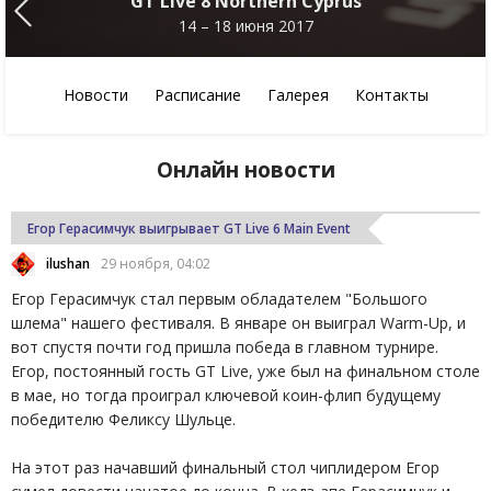
GT Live 8 Northern Cyprus
14 – 18 июня 2017
Новости
Расписание
Галерея
Контакты
Онлайн новости
Егор Герасимчук выигрывает GT Live 6 Main Event
ilushan
29 ноября, 04:02
Егор Герасимчук стал первым обладателем "Большого
шлема" нашего фестиваля. В январе он выиграл Warm-Up, и
вот спустя почти год пришла победа в главном турнире.
Егор, постоянный гость GT Live, уже был на финальном столе
в мае, но тогда проиграл ключевой коин-флип будущему
победителю Феликсу Шульце.
На этот раз начавший финальный стол чиплидером Егор