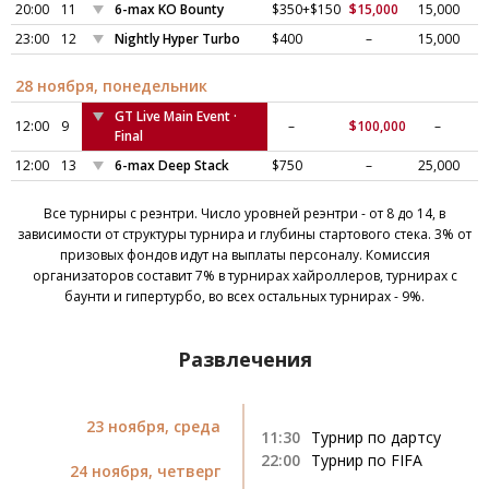
20:00
11
6-max KO Bounty
$350+$150
$15,000
15,000
23:00
12
Nightly Hyper Turbo
$400
–
15,000
28 ноября, понедельник
GT Live Main Event ·
12:00
9
–
$100,000
–
Final
12:00
13
6-max Deep Stack
$750
–
25,000
Все турниры с реэнтри. Число уровней реэнтри - от 8 до 14, в
зависимости от структуры турнира и глубины стартового стека. 3% от
призовых фондов идут на выплаты персоналу. Комиссия
организаторов составит 7% в турнирах хайроллеров, турнирах с
баунти и гипертурбо, во всех остальных турнирах - 9%.
Развлечения
23 ноября, среда
11:30
Турнир по дартсу
22:00
Турнир по FIFA
24 ноября, четверг