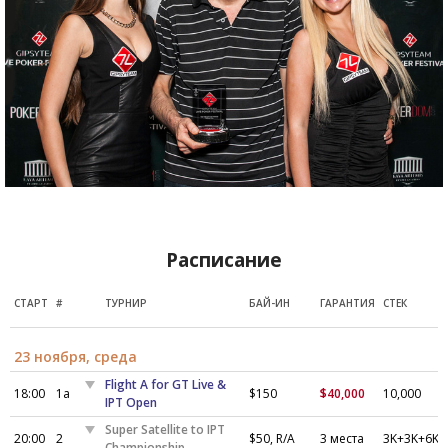
Расписание
СТАРТ
#
ТУРНИР
БАЙ-ИН
ГАРАНТИЯ
СТЕК
23 ноября, среда
Flight A for GT Live &
18:00
1a
$150
$40,000
10,000
IPT Open
Super Satellite to IPT
20:00
2
$50, R/A
3 места
3K+3K+6K
Championship