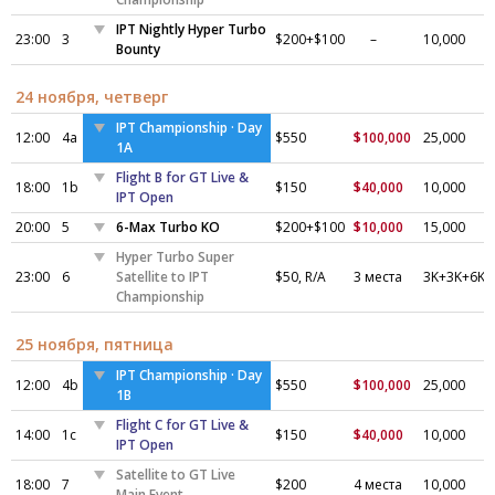
IPT Nightly Hyper Turbo
23:00
3
$200+$100
–
10,000
Bounty
24 ноября, четверг
IPT Championship · Day
12:00
4a
$550
$100,000
25,000
1A
Flight B for GT Live &
18:00
1b
$150
$40,000
10,000
IPT Open
20:00
5
6-Max Turbo KO
$200+$100
$10,000
15,000
Hyper Turbo Super
23:00
6
Satellite to IPT
$50, R/A
3 места
3K+3K+6K
Championship
25 ноября, пятница
IPT Championship · Day
12:00
4b
$550
$100,000
25,000
1B
Flight C for GT Live &
14:00
1c
$150
$40,000
10,000
IPT Open
Satellite to GT Live
18:00
7
$200
4 места
10,000
Main Event