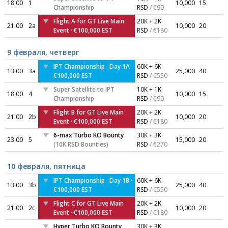
18:00
1
10,000
15
Championship
RSD
/ €90
Flight A for GT Live Main
20K + 2K
21:00
2a
10,000
20
Event · €100,000 EST
RSD
/ €180
9 февраля, четверг
IPT Championship · Day 1A ·
60K + 6K
13:00
3a
25,000
40
€100,000 EST
RSD
/ €550
Super Satellite to IPT
10K + 1K
18:00
4
10,000
15
Championship
RSD
/ €90
Flight B for GT Live Main
20K + 2K
21:00
2b
10,000
20
Event · €100,000 EST
RSD
/ €180
6-max Turbo KO Bounty
30K + 3K
23:00
5
15,000
20
(10K RSD Bounties)
RSD
/ €270
10 февраля, пятница
IPT Championship · Day 1B ·
60K + 6K
13:00
3b
25,000
40
€100,000 EST
RSD
/ €550
Flight C for GT Live Main
20K + 2K
21:00
2c
10,000
20
Event · €100,000 EST
RSD
/ €180
Hyper Turbo KO Bounty
30K + 3K