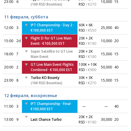
23:00
6
10,000
15
(10K RSD Bounties)
RSD
/ €270
11 февраля, суббота
IPT Championship · Day 2 ·
60K + 6K
12:00
3
25,000
40
€100,000 EST
RSD
/ €550
Flight D for GT Live Main
20K + 2K
15:00
2d
10,000
20
Event · €100,000 EST
RSD
/ €180
Super Satellite to GT Live
20K + 2K
18:00
7
15,000
15
Main Event
RSD
/ €180
GT Live Main Event Flights
100K + 10K
20:00
2
50,000
40
Combined · €100,000 EST
RSD
/ €900
Turbo KO Bounty
30K + 3K
23:00
8
15,000
15
(10K RSD Bounties)
RSD
/ €270
12 февраля, воскресенье
IPT Championship · Final ·
11:00
3
—
—
40
€100,000 EST
20К + 2К
13:00
9
Last Chance Turbo
30,000
20
RSD
/ €180