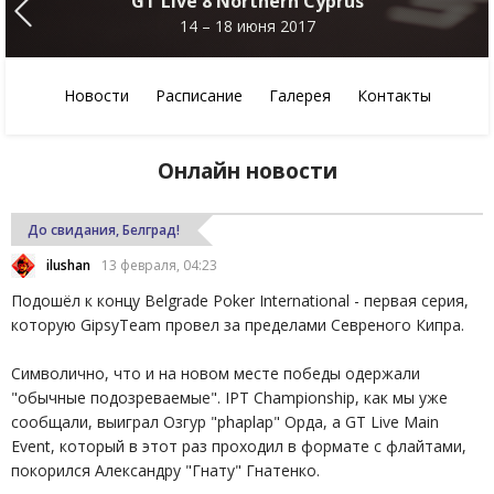
GT Live 8 Northern Cyprus
14 – 18 июня 2017
Новости
Расписание
Галерея
Контакты
Онлайн новости
До свидания, Белград!
ilushan
13 февраля, 04:23
Подошёл к концу Belgrade Poker International - первая серия,
которую GipsyTeam провел за пределами Севреного Кипра.
Символично, что и на новом месте победы одержали
"обычные подозреваемые". IPT Championship, как мы уже
сообщали, выиграл Озгур "phaplap" Орда, а GT Live Main
Event, который в этот раз проходил в формате с флайтами,
покорился Александру "Гнату" Гнатенко.