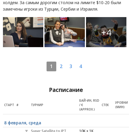
холдем. За самым дорогим столом на лимите $10-20 были
замечены игроки из Турции, Сербии и Израиля.
+4
1
2
3
4
Расписание
БАЙ-ИН, RSD
УРОВНИ
СТАРТ
#
ТУРНИР
/ €
СТЕК
(МИН)
(APPROX.)
8 февраля, среда
Super Satellite to IPT
10K + 1K