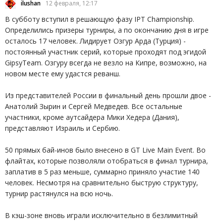
ilushan
12 февраля, 12:17
В субботу вступил в решающую фазу IPT Championship.
Определились призеры турниры, а по окончанию дня в игре
осталось 17 человек. Лидирует Озгур Арда (Турция) -
постоянный участник серий, которые проходят под эгидой
GipsyTeam. Озгуру всегда не везло на Кипре, возможно, на
новом месте ему удастся реванш.
Из представителей России в финальный день прошли двое -
Анатолий Зырин и Сергей Медведев. Все остальные
участники, кроме аутсайдера Мики Хедера (Дания),
представляют Израиль и Сербию.
50 прямых бай-инов было внесено в GT Live Main Event. Во
флайтах, которые позволяли отобраться в финал турнира,
заплатив в 5 раз меньше, суммарно приняло участие 140
человек. Несмотря на сравнительно быструю структуру,
турнир растянулся на всю ночь.
В кэш-зоне вновь играли исключительно в безлимитный