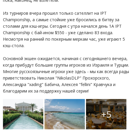
пока, наконец, не взлетели.
Из турниров вчера прошел только сателлит на IPT
Championship, а самые стойкие уже бросились в битву за
столами для кэш-игры. Сегодня с утра начался день 1A IPT
Championship с бай-ином $550 - уже сделано 83 входа.
Несмотря на ранний по покерным меркам час, уже играют 5
кэш-стола.
Основной экшен ожидается, начиная с сегодняшнего вечера,
когда прибудут большие группы игроков из Израиля и Турции.
Многие русскоязычные игроки уже здесь - мы как всегда рады
приветствовать Николая "NikolasDLP" Прохорского,
Александра "xading" Бабича, Алексея "fellini" Кравчука и
благодарим их за поддержку нашей серии!
+5