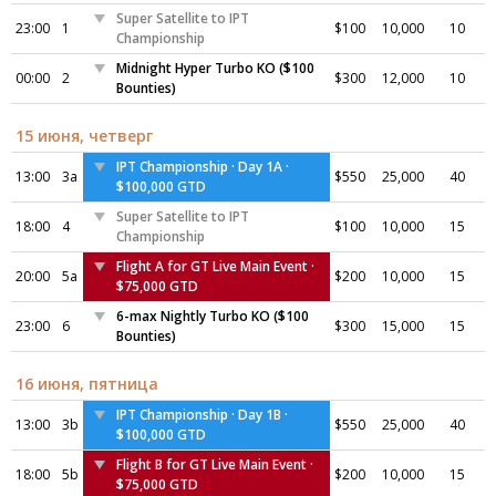
Super Satellite to IPT
23:00
1
$100
10,000
10
Championship
Midnight Hyper Turbo KO ($100
00:00
2
$300
12,000
10
Bounties)
15 июня, четверг
IPT Championship · Day 1A ·
13:00
3a
$550
25,000
40
$100,000 GTD
Super Satellite to IPT
18:00
4
$100
10,000
15
Championship
Flight A for GT Live Main Event ·
20:00
5a
$200
10,000
15
$75,000 GTD
6-max Nightly Turbo KO ($100
23:00
6
$300
15,000
15
Bounties)
16 июня, пятница
IPT Championship · Day 1B ·
13:00
3b
$550
25,000
40
$100,000 GTD
Flight B for GT Live Main Event ·
18:00
5b
$200
10,000
15
$75,000 GTD