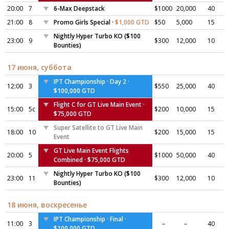
20:00
7
6-Max Deepstack
$1000
20,000
40
21:00
8
Promo Girls Special ·
$1,000 GTD
$50
5,000
15
Nightly Hyper Turbo KO ($100
23:00
9
$300
12,000
10
Bounties)
17 июня, суббота
IPT Championship · Day 2 ·
12:00
3
$550
25,000
40
$100,000 GTD
Flight C for GT Live Main Event ·
15:00
5c
$200
10,000
15
$75,000 GTD
Super Satellite to GT Live Main
18:00
10
$200
15,000
15
Event
GT Live Main Event Flights
20:00
5
$1000
50,000
40
Combined · $75,000 GTD
Nightly Hyper Turbo KO ($100
23:00
11
$300
12,000
10
Bounties)
18 июня, воскресенье
IPT Championship · Final ·
11:00
3
–
–
40
$100,000 GTD