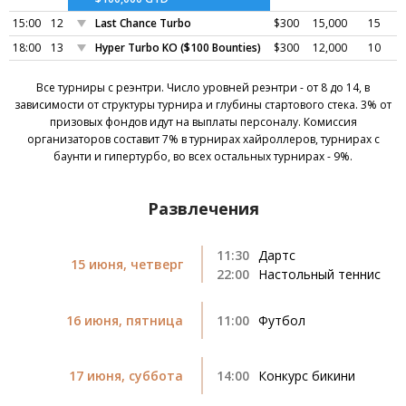
15:00
12
Last Chance Turbo
$300
15,000
15
18:00
13
Hyper Turbo KO ($100 Bounties)
$300
12,000
10
Все турниры с реэнтри. Число уровней реэнтри - от 8 до 14, в
зависимости от структуры турнира и глубины стартового стека. 3% от
призовых фондов идут на выплаты персоналу. Комиссия
организаторов составит 7% в турнирах хайроллеров, турнирах с
баунти и гипертурбо, во всех остальных турнирах - 9%.
Развлечения
11:30
Дартс
15 июня, четверг
22:00
Настольный теннис
16 июня, пятница
11:00
Футбол
17 июня, суббота
14:00
Конкурс бикини